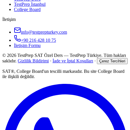
TestPrep İstanbul
College Board
İletişim
info@testprepturkey.com
+90 216 428 10 75
İletişim Formu
©
2026
TestPrep SAT Özel Ders
—
TestPrep Türkiye
. Tüm hakları
saklıdır.
Gizlilik Bildirimi
·
İade ve İptal Koşulları
·
Çerez Tercihleri
SAT®, College Board'un tescilli markasıdır. Bu site College Board
ile ilişkili değildir.