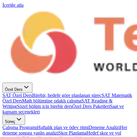
İçeriğe atla
Özel Ders
SAT Özel Ders
Birebir, hedefe göre planlanan süreç
SAT Matematik
Özel Ders
Math bölümüne odaklı çalışma
SAT Reading &
Writing
Sözel bölüm için birebir ders
Özel Ders Paketleri
Saat ve
kapsam seçenekleri
Süreç
Çalışma Programı
Haftalık plan ve ödev ritmi
Deneme Analizi
Her
deneme sonrası yanlış analizi
Skor Planlama
Hedef skor ve yol