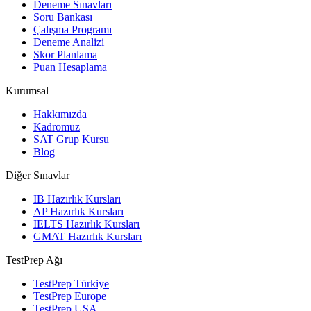
Deneme Sınavları
Soru Bankası
Çalışma Programı
Deneme Analizi
Skor Planlama
Puan Hesaplama
Kurumsal
Hakkımızda
Kadromuz
SAT Grup Kursu
Blog
Diğer Sınavlar
IB Hazırlık Kursları
AP Hazırlık Kursları
IELTS Hazırlık Kursları
GMAT Hazırlık Kursları
TestPrep Ağı
TestPrep Türkiye
TestPrep Europe
TestPrep USA