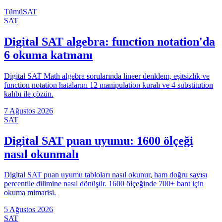
Tümü
SAT
SAT
Digital SAT algebra: function notation'da
6 okuma katmanı
Digital SAT Math algebra sorularında lineer denklem, eşitsizlik ve
function notation hatalarını 12 manipulation kuralı ve 4 substitution
kalıbı ile çözün.
7 Ağustos 2026
SAT
Digital SAT puan uyumu: 1600 ölçeği
nasıl okunmalı
Digital SAT puan uyumu tabloları nasıl okunur, ham doğru sayısı
percentile dilimine nasıl dönüşür. 1600 ölçeğinde 700+ bant için
okuma mimarisi.
5 Ağustos 2026
SAT