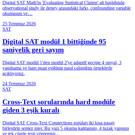
Digital SAT Math'in 'Evaluating Statistical Claims' alt başlığında
observational study ile deney arasındaki farkı, confounding variable
okumasını ve…
25 Temmuz 2026
SAT
Digital SAT modül 1 bittiğinde 95
saniyelik geri sayım
Digital SAT modül 1'den modül 2'ye adaptif geçişte 4 sinyal, 3
yanılsama ve ham puan eşiğinin nasıl çalıştığını örneklerle
açıklıyoruz.
24 Temmuz 2026
SAT
Cross-Text sorularında hard modüle
giden 3 eşik kuralı
Digital SAT Cross-Text Connections soruları iki kısa pasajı
birleştirip sentez ister. Bu yazı 5 okuma katmanını, 4 tuzak yapısını
ve tek cümle testi yöntemini…