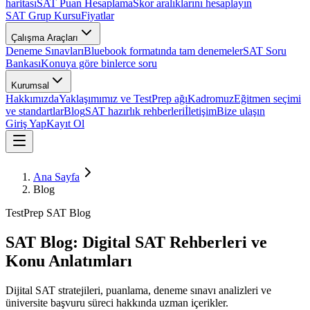
haritası
SAT Puan Hesaplama
Skor aralıklarını hesaplayın
SAT Grup Kursu
Fiyatlar
Çalışma Araçları
Deneme Sınavları
Bluebook formatında tam denemeler
SAT Soru
Bankası
Konuya göre binlerce soru
Kurumsal
Hakkımızda
Yaklaşımımız ve TestPrep ağı
Kadromuz
Eğitmen seçimi
ve standartlar
Blog
SAT hazırlık rehberleri
İletişim
Bize ulaşın
Giriş Yap
Kayıt Ol
Ana Sayfa
Blog
TestPrep SAT Blog
SAT Blog: Digital SAT Rehberleri ve
Konu Anlatımları
Dijital SAT stratejileri, puanlama, deneme sınavı analizleri ve
üniversite başvuru süreci hakkında uzman içerikler.