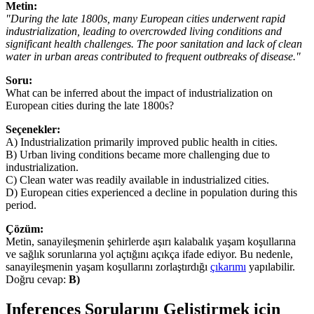
Metin:
"During the late 1800s, many European cities underwent rapid
industrialization, leading to overcrowded living conditions and
significant health challenges. The poor sanitation and lack of clean
water in urban areas contributed to frequent outbreaks of disease."
Soru:
What can be inferred about the impact of industrialization on
European cities during the late 1800s?
Seçenekler:
A) Industrialization primarily improved public health in cities.
B) Urban living conditions became more challenging due to
industrialization.
C) Clean water was readily available in industrialized cities.
D) European cities experienced a decline in population during this
period.
Çözüm:
Metin, sanayileşmenin şehirlerde aşırı kalabalık yaşam koşullarına
ve sağlık sorunlarına yol açtığını açıkça ifade ediyor. Bu nedenle,
sanayileşmenin yaşam koşullarını zorlaştırdığı
çıkarımı
yapılabilir.
Doğru cevap:
B)
Inferences Sorularını Geliştirmek için