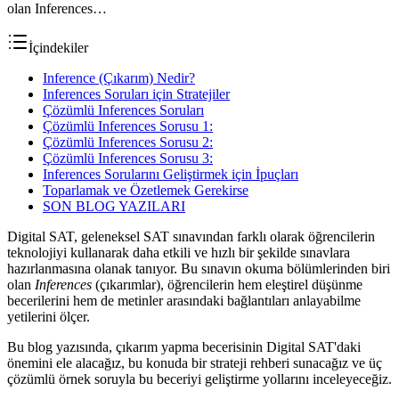
olan Inferences…
İçindekiler
Inference (Çıkarım) Nedir?
Inferences Soruları için Stratejiler
Çözümlü Inferences Soruları
Çözümlü Inferences Sorusu 1:
Çözümlü Inferences Sorusu 2:
Çözümlü Inferences Sorusu 3:
Inferences Sorularını Geliştirmek için İpuçları
Toparlamak ve Özetlemek Gerekirse
SON BLOG YAZILARI
Digital SAT, geleneksel SAT sınavından farklı olarak öğrencilerin
teknolojiyi kullanarak daha etkili ve hızlı bir şekilde sınavlara
hazırlanmasına olanak tanıyor. Bu sınavın okuma bölümlerinden biri
olan
Inferences
(çıkarımlar), öğrencilerin hem eleştirel düşünme
becerilerini hem de metinler arasındaki bağlantıları anlayabilme
yetilerini ölçer.
Bu blog yazısında, çıkarım yapma becerisinin Digital SAT'daki
önemini ele alacağız, bu konuda bir strateji rehberi sunacağız ve üç
çözümlü örnek soruyla bu beceriyi geliştirme yollarını inceleyeceğiz.