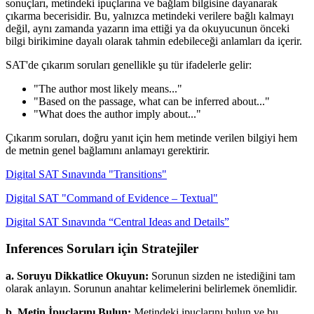
sonuçları, metindeki ipuçlarına ve bağlam bilgisine dayanarak
çıkarma becerisidir. Bu, yalnızca metindeki verilere bağlı kalmayı
değil, aynı zamanda yazarın ima ettiği ya da okuyucunun önceki
bilgi birikimine dayalı olarak tahmin edebileceği anlamları da içerir.
SAT'de çıkarım soruları genellikle şu tür ifadelerle gelir:
"The author most likely means..."
"Based on the passage, what can be inferred about..."
"What does the author imply about..."
Çıkarım soruları, doğru yanıt için hem metinde verilen bilgiyi hem
de metnin genel bağlamını anlamayı gerektirir.
Digital SAT Sınavında "Transitions"
Digital SAT "Command of Evidence – Textual"
Digital SAT Sınavında “Central Ideas and Details”
Inferences Soruları için Stratejiler
a. Soruyu Dikkatlice Okuyun:
Sorunun sizden ne istediğini tam
olarak anlayın. Sorunun anahtar kelimelerini belirlemek önemlidir.
b. Metin İpuçlarını Bulun:
Metindeki ipuçlarını bulun ve bu