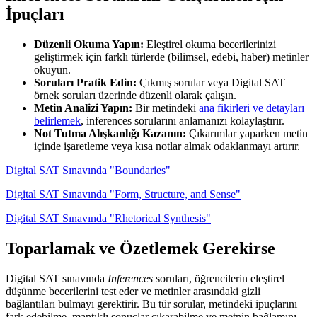
İpuçları
Düzenli Okuma Yapın:
Eleştirel okuma becerilerinizi
geliştirmek için farklı türlerde (bilimsel, edebi, haber) metinler
okuyun.
Soruları Pratik Edin:
Çıkmış sorular veya Digital SAT
örnek soruları üzerinde düzenli olarak çalışın.
Metin Analizi Yapın:
Bir metindeki
ana fikirleri ve detayları
belirlemek
, inferences sorularını anlamanızı kolaylaştırır.
Not Tutma Alışkanlığı Kazanın:
Çıkarımlar yaparken metin
içinde işaretleme veya kısa notlar almak odaklanmayı artırır.
Digital SAT Sınavında "Boundaries"
Digital SAT Sınavında "Form, Structure, and Sense"
Digital SAT Sınavında "Rhetorical Synthesis"
Toparlamak ve Özetlemek Gerekirse
Digital SAT sınavında
Inferences
soruları, öğrencilerin eleştirel
düşünme becerilerini test eder ve metinler arasındaki gizli
bağlantıları bulmayı gerektirir. Bu tür sorular, metindeki ipuçlarını
fark edebilme, mantıklı sonuçlar çıkarabilme ve metnin bağlamını