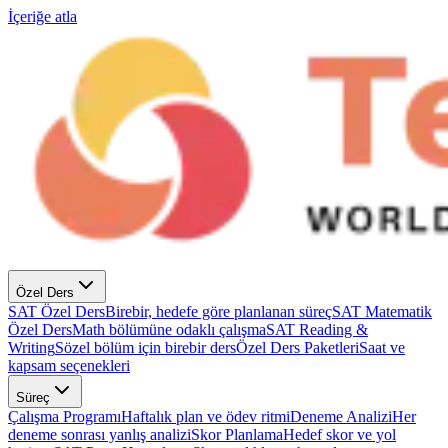
İçeriğe atla
Özel Ders
SAT Özel Ders
Birebir, hedefe göre planlanan süreç
SAT Matematik
Özel Ders
Math bölümüne odaklı çalışma
SAT Reading &
Writing
Sözel bölüm için birebir ders
Özel Ders Paketleri
Saat ve
kapsam seçenekleri
Süreç
Çalışma Programı
Haftalık plan ve ödev ritmi
Deneme Analizi
Her
deneme sonrası yanlış analizi
Skor Planlama
Hedef skor ve yol