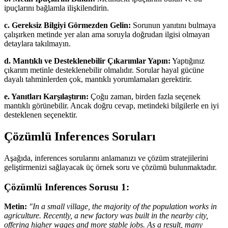
ipuçlarını bağlamla ilişkilendirin.
c. Gereksiz Bilgiyi Görmezden Gelin:
Sorunun yanıtını bulmaya
çalışırken metinde yer alan ama soruyla doğrudan ilgisi olmayan
detaylara takılmayın.
d. Mantıklı ve Desteklenebilir Çıkarımlar Yapın:
Yaptığınız
çıkarım metinle desteklenebilir olmalıdır. Sorular hayal gücüne
dayalı tahminlerden çok, mantıklı yorumlamaları gerektirir.
e. Yanıtları Karşılaştırın:
Çoğu zaman, birden fazla seçenek
mantıklı görünebilir. Ancak doğru cevap, metindeki bilgilerle en iyi
desteklenen seçenektir.
Çözümlü Inferences Soruları
Aşağıda, inferences sorularını anlamanızı ve çözüm stratejilerini
geliştirmenizi sağlayacak üç örnek soru ve çözümü bulunmaktadır.
Çözümlü Inferences Sorusu 1:
Metin:
"In a small village, the majority of the population works in
agriculture. Recently, a new factory was built in the nearby city,
offering higher wages and more stable jobs. As a result, many