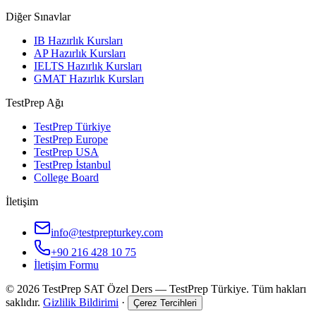
Diğer Sınavlar
IB Hazırlık Kursları
AP Hazırlık Kursları
IELTS Hazırlık Kursları
GMAT Hazırlık Kursları
TestPrep Ağı
TestPrep Türkiye
TestPrep Europe
TestPrep USA
TestPrep İstanbul
College Board
İletişim
info@testprepturkey.com
+90 216 428 10 75
İletişim Formu
©
2026
TestPrep SAT Özel Ders
—
TestPrep Türkiye
. Tüm hakları
saklıdır.
Gizlilik Bildirimi
·
Çerez Tercihleri