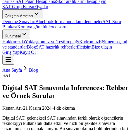
haritası
SAT Puan Hesaplama
Skor aralıklarını hesaplayın
SAT Grup Kursu
Fiyatlar
Çalışma Araçları
Deneme Sınavları
Bluebook formatında tam denemeler
SAT Soru
Bankası
Konuya göre binlerce soru
Kurumsal
Hakkımızda
Yaklaşımımız ve TestPrep ağı
Kadromuz
Eğitmen seçimi
ve standartlar
Blog
SAT hazırlık rehberleri
İletişim
Bize ulaşın
Giriş Yap
Kayıt Ol
Ana Sayfa
Blog
SAT
Digital SAT Sınavında Inferences: Rehber
ve Örnek Sorular
Kenan Arı
·
21 Kasım 2024
·
4
dk okuma
Digital SAT, geleneksel SAT sınavından farklı olarak öğrencilerin
teknolojiyi kullanarak daha etkili ve hızlı bir şekilde sınavlara
hazırlanmasına olanak tanıyor. Bu sınavın okuma bölümlerinden biri