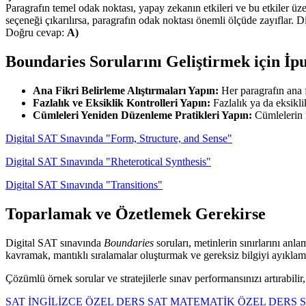
Paragrafın temel odak noktası, yapay zekanın etkileri ve bu etkiler üzer
seçeneği çıkarılırsa, paragrafın odak noktası önemli ölçüde zayıflar. Di
Doğru cevap:
A)
Boundaries Sorularını Geliştirmek için İpu
Ana Fikri Belirleme Alıştırmaları Yapın:
Her paragrafın ana fi
Fazlalık ve Eksiklik Kontrolleri Yapın:
Fazlalık ya da eksiklik
Cümleleri Yeniden Düzenleme Pratikleri Yapın:
Cümlelerin f
Digital SAT Sınavında "Form, Structure, and Sense"
Digital SAT Sınavında "Rheterotical Synthesis"
Digital SAT Sınavında "Transitions"
Toparlamak ve Özetlemek Gerekirse
Digital SAT sınavında
Boundaries
soruları, metinlerin sınırlarını anl
kavramak, mantıklı sıralamalar oluşturmak ve gereksiz bilgiyi ayıklam
Çözümlü örnek sorular ve stratejilerle sınav performansınızı artırabilir
SAT İNGİLİZCE ÖZEL DERS
SAT MATEMATİK ÖZEL DERS