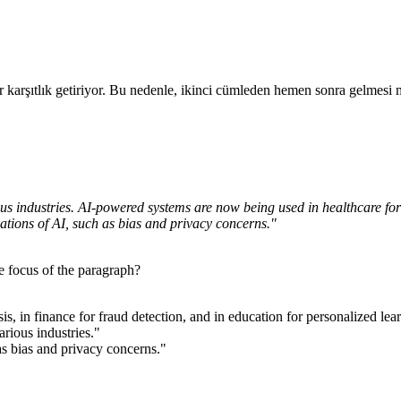
 karşıtlık getiriyor. Bu nedenle, ikinci cümleden hemen sonra gelmesi ma
ous industries. AI-powered systems are now being used in healthcare for 
cations of AI, such as bias and privacy concerns."
 focus of the paragraph?
, in finance for fraud detection, and in education for personalized lea
arious industries."
as bias and privacy concerns."