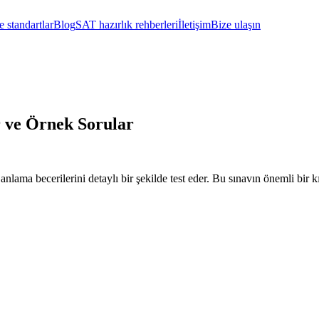
 standartlar
Blog
SAT hazırlık rehberleri
İletişim
Bize ulaşın
r ve Örnek Sorular
lama becerilerini detaylı bir şekilde test eder. Bu sınavın önemli bir k