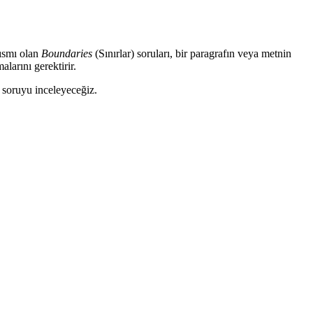
kısmı olan
Boundaries
(Sınırlar) soruları, bir paragrafın veya metnin
alarını gerektirir.
k soruyu inceleyeceğiz.