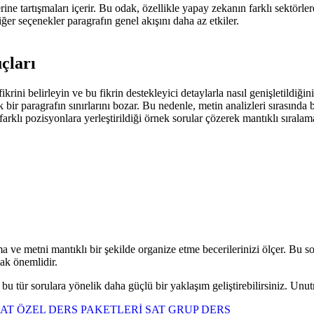
ine tartışmaları içerir. Bu odak, özellikle yapay zekanın farklı sektörle
ğer seçenekler paragrafın genel akışını daha az etkiler.
çları
krini belirleyin ve bu fikrin destekleyici detaylarla nasıl genişletildiğin
 bir paragrafın sınırlarını bozar. Bu nedenle, metin analizleri sırasında 
arklı pozisyonlara yerleştirildiği örnek sorular çözerek mantıklı sıralam
ama ve metni mantıklı bir şekilde organize etme becerilerinizi ölçer. Bu s
ak önemlidir.
, bu tür sorulara yönelik daha güçlü bir yaklaşım geliştirebilirsiniz. Unut
SAT ÖZEL DERS PAKETLERİ
SAT GRUP DERS