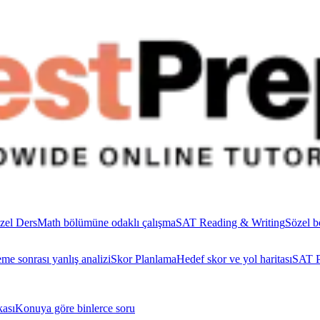
zel Ders
Math bölümüne odaklı çalışma
SAT Reading & Writing
Sözel b
me sonrası yanlış analizi
Skor Planlama
Hedef skor ve yol haritası
SAT P
ası
Konuya göre binlerce soru