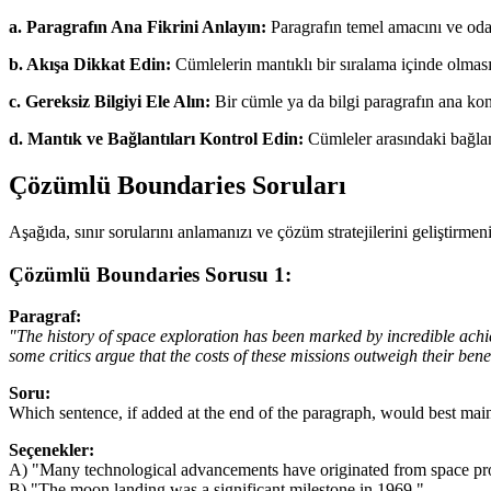
a. Paragrafın Ana Fikrini Anlayın:
Paragrafın temel amacını ve odak
b. Akışa Dikkat Edin:
Cümlelerin mantıklı bir sıralama içinde olması
c. Gereksiz Bilgiyi Ele Alın:
Bir cümle ya da bilgi paragrafın ana konus
d. Mantık ve Bağlantıları Kontrol Edin:
Cümleler arasındaki bağlamı
Çözümlü Boundaries Soruları
Aşağıda, sınır sorularını anlamanızı ve çözüm stratejilerini geliştir
Çözümlü Boundaries Sorusu 1:
Paragraf:
"The history of space exploration has been marked by incredible achi
some critics argue that the costs of these missions outweigh their benef
Soru:
Which sentence, if added at the end of the paragraph, would best main
Seçenekler:
A) "Many technological advancements have originated from space pr
B) "The moon landing was a significant milestone in 1969."