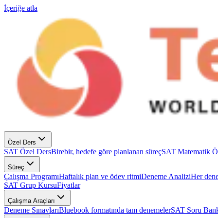
İçeriğe atla
Özel Ders
SAT Özel Ders
Birebir, hedefe göre planlanan süreç
SAT Matematik Ö
Süreç
Çalışma Programı
Haftalık plan ve ödev ritmi
Deneme Analizi
Her dene
SAT Grup Kursu
Fiyatlar
Çalışma Araçları
Deneme Sınavları
Bluebook formatında tam denemeler
SAT Soru Bank