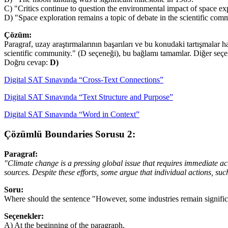
C) "Critics continue to question the environmental impact of space ex
D) "Space exploration remains a topic of debate in the scientific com
Çözüm:
Paragraf, uzay araştırmalarının başarıları ve bu konudaki tartışmalar 
scientific community." (D seçeneği), bu bağlamı tamamlar. Diğer seçen
Doğru cevap:
D)
Digital SAT Sınavında “Cross-Text Connections”
Digital SAT Sınavında “Text Structure and Purpose”
Digital SAT Sınavında “Word in Context”
Çözümlü Boundaries Sorusu 2:
Paragraf:
"Climate change is a pressing global issue that requires immediate a
sources. Despite these efforts, some argue that individual actions, su
Soru:
Where should the sentence "However, some industries remain significa
Seçenekler:
A) At the beginning of the paragraph.