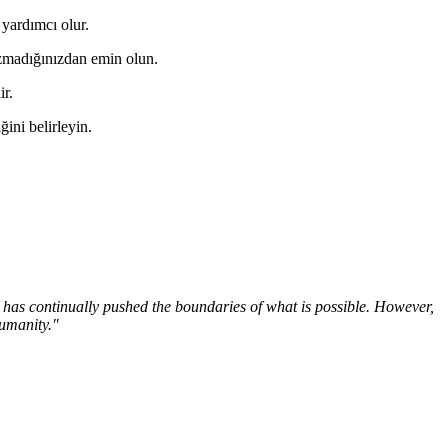
 yardımcı olur.
ozmadığınızdan emin olun.
ir.
ini belirleyin.
 has continually pushed the boundaries of what is possible. However,
humanity."