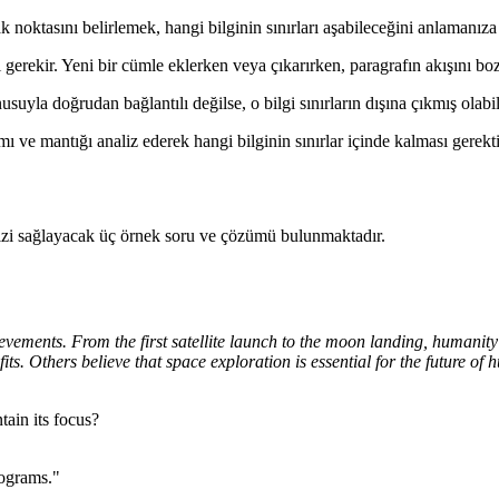
 noktasını belirlemek, hangi bilginin sınırları aşabileceğini anlamanıza
 gerekir. Yeni bir cümle eklerken veya çıkarırken, paragrafın akışını b
uyla doğrudan bağlantılı değilse, o bilgi sınırların dışına çıkmış olabil
 ve mantığı analiz ederek hangi bilginin sınırlar içinde kalması gerektiğ
menizi sağlayacak üç örnek soru ve çözümü bulunmaktadır.
evements. From the first satellite launch to the moon landing, humanity
its. Others believe that space exploration is essential for the future of 
tain its focus?
ograms."