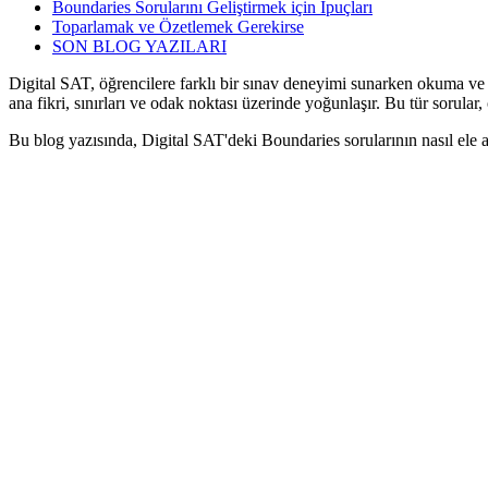
Boundaries Sorularını Geliştirmek için İpuçları
Toparlamak ve Özetlemek Gerekirse
SON BLOG YAZILARI
Digital SAT, öğrencilere farklı bir sınav deneyimi sunarken okuma ve a
ana fikri, sınırları ve odak noktası üzerinde yoğunlaşır. Bu tür sorular,
Bu blog yazısında, Digital SAT'deki Boundaries sorularının nasıl ele a