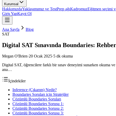
Kurumsal
Hakkımızda
Yaklaşımımız ve TestPrep ağı
Kadromuz
Eğitmen seçimi ve
Giriş Yap
Kayıt Ol
Ana Sayfa
Blog
SAT
Digital SAT Sınavında Boundaries: Rehbe
Megan O'Brien
·
20 Ocak 2025
·
5
dk okuma
Digital SAT, öğrencilere farklı bir sınav deneyimi sunarken okuma ve an
ana…
İçindekiler
Inference (Çıkarım) Nedir?
Boundaries Soruları için Stratejiler
Çözümlü Boundaries Soruları
Çözümlü Boundaries Sorusu 1:
Çözümlü Boundaries Sorusu 2:
Çözümlü Boundaries Sorusu 3: