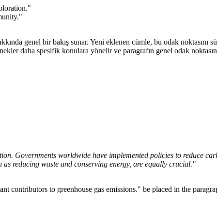
ploration."
munity."
hakkında genel bir bakış sunar. Yeni eklenen cümle, bu odak noktasını sü
ekler daha spesifik konulara yönelir ve paragrafın genel odak noktasın
ction. Governments worldwide have implemented policies to reduce carb
ch as reducing waste and conserving energy, are equally crucial."
nt contributors to greenhouse gas emissions." be placed in the paragra