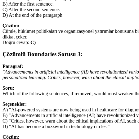
B) After the first sentence.
C) After the second sentence.
D) At the end of the paragraph.
Çözüm:
Cümle, hükümet politikaları ve organizasyonel yatırımlar konusuna bir
dikkat çeker.
Doğru cevap:
C)
Çözümlü Boundaries Sorusu 3:
Paragraf:
"Advancements in artificial intelligence (AI) have revolutionized vari
personalized learning. Critics, however, warn about the ethical impli
Soru:
Which of the following sentences, if removed, would most weaken the
Seçenekler:
A) "AI-powered systems are now being used in healthcare for diagnosis
B) "Advancements in artificial intelligence (AI) have revolutionized v
C) "Critics, however, warn about the ethical implications of AI, such 
D) "AI has become a buzzword in technology circles."
Çözüm: