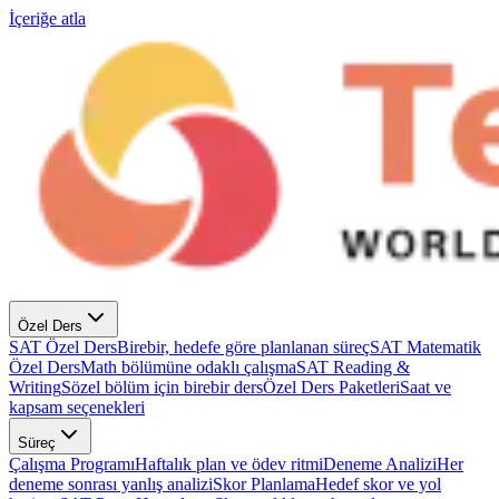
İçeriğe atla
Özel Ders
SAT Özel Ders
Birebir, hedefe göre planlanan süreç
SAT Matematik
Özel Ders
Math bölümüne odaklı çalışma
SAT Reading &
Writing
Sözel bölüm için birebir ders
Özel Ders Paketleri
Saat ve
kapsam seçenekleri
Süreç
Çalışma Programı
Haftalık plan ve ödev ritmi
Deneme Analizi
Her
deneme sonrası yanlış analizi
Skor Planlama
Hedef skor ve yol