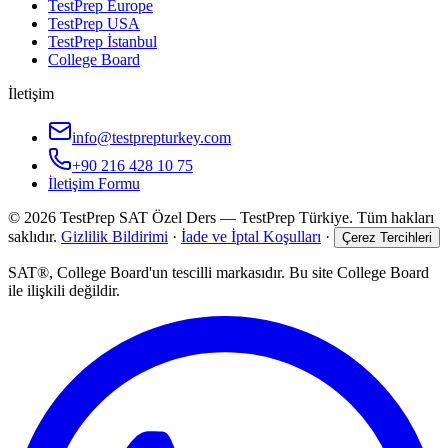
TestPrep Europe
TestPrep USA
TestPrep İstanbul
College Board
İletişim
info@testprepturkey.com
+90 216 428 10 75
İletişim Formu
©
2026
TestPrep SAT Özel Ders
—
TestPrep Türkiye
. Tüm hakları
saklıdır.
Gizlilik Bildirimi
·
İade ve İptal Koşulları
·
Çerez Tercihleri
SAT®, College Board'un tescilli markasıdır. Bu site College Board
ile ilişkili değildir.