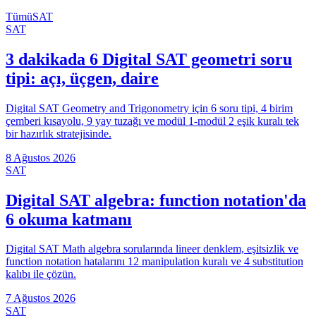
Tümü
SAT
SAT
3 dakikada 6 Digital SAT geometri soru
tipi: açı, üçgen, daire
Digital SAT Geometry and Trigonometry için 6 soru tipi, 4 birim
çemberi kısayolu, 9 yay tuzağı ve modül 1-modül 2 eşik kuralı tek
bir hazırlık stratejisinde.
8 Ağustos 2026
SAT
Digital SAT algebra: function notation'da
6 okuma katmanı
Digital SAT Math algebra sorularında lineer denklem, eşitsizlik ve
function notation hatalarını 12 manipulation kuralı ve 4 substitution
kalıbı ile çözün.
7 Ağustos 2026
SAT