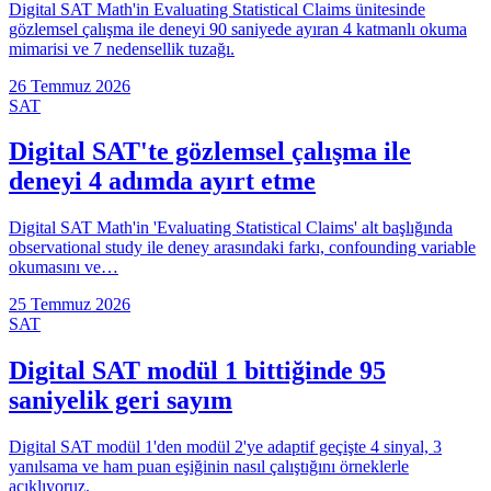
Digital SAT Math'in Evaluating Statistical Claims ünitesinde
gözlemsel çalışma ile deneyi 90 saniyede ayıran 4 katmanlı okuma
mimarisi ve 7 nedensellik tuzağı.
26 Temmuz 2026
SAT
Digital SAT'te gözlemsel çalışma ile
deneyi 4 adımda ayırt etme
Digital SAT Math'in 'Evaluating Statistical Claims' alt başlığında
observational study ile deney arasındaki farkı, confounding variable
okumasını ve…
25 Temmuz 2026
SAT
Digital SAT modül 1 bittiğinde 95
saniyelik geri sayım
Digital SAT modül 1'den modül 2'ye adaptif geçişte 4 sinyal, 3
yanılsama ve ham puan eşiğinin nasıl çalıştığını örneklerle
açıklıyoruz.