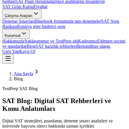
haritası
SAT Puan Hesaplama
Skor aralıklarını hesaplayın
SAT Grup Kursu
Fiyatlar
Çalışma Araçları
Deneme Sınavları
Bluebook formatında tam denemeler
SAT Soru
Bankası
Konuya göre binlerce soru
Kurumsal
Hakkımızda
Yaklaşımımız ve TestPrep ağı
Kadromuz
Eğitmen seçimi
ve standartlar
Blog
SAT hazırlık rehberleri
İletişim
Bize ulaşın
Giriş Yap
Kayıt Ol
Ana Sayfa
Blog
TestPrep SAT Blog
SAT Blog: Digital SAT Rehberleri ve
Konu Anlatımları
Dijital SAT stratejileri, puanlama, deneme sınavı analizleri ve
üniversite başvuru süreci hakkında uzman içerikler.