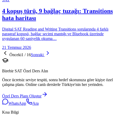
4 kopuş türü, 9 bağlaç tuzağı: Transitions
hata haritası
Digital SAT Reading and Writing Transitions sorularında 4 farklı
paragraf kopuşü, bağlaç seçimi mantığı ve Bluebook üzerinde
uygulanan 60 saniyelik okuma…
21 Temmuz 2026
Önceki
1
/
16
Sonraki
Birebir SAT Özel Ders Alın
Önce ücretsiz seviye tespiti, sonra hedef skorunuza göre kişiye özel
çalışma planı. Online canlı derslerle Türkiye'nin her yerinden.
Özel Ders Planı Oluştur
WhatsApp
Ara
Kısa Bilgi