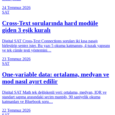
24 Temmuz 2026
SAT
Cross-Text sorularında hard modüle
giden 3 eşik kuralı
Digital SAT Cross-Text Connections soruları iki kısa pasajı
birleştirip sentez ister. Bu yazı 5 okuma katmanını, 4 tuzak yapısını
ve tek cümle testi yöntemini…
23 Temmuz 2026
SAT
One-variable data: ortalama, medyan ve
mod nasıl ayırt edilir
Digital SAT Math tek değişkenli veri: ortalama, medyan, IQR ve
standart sapma arasındaki seçim mantığı, 90 saniyelik okuma
katmanları ve Bluebook soru…
22 Temmuz 2026
SAT